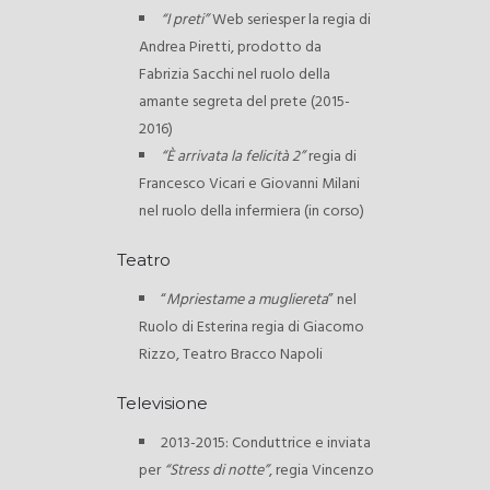
“I preti”
Web seriesper la regia di
Andrea Piretti, prodotto da
Fabrizia Sacchi nel ruolo della
amante segreta del prete (2015-
2016)
“È arrivata la felicità 2”
regia di
Francesco Vicari e Giovanni Milani
nel ruolo della infermiera (in corso)
Teatro
“
Mpriestame a mugliereta
” nel
Ruolo di Esterina regia di Giacomo
Rizzo, Teatro Bracco Napoli
Televisione
2013-2015: Conduttrice e inviata
per
“Stress di notte”
, regia Vincenzo