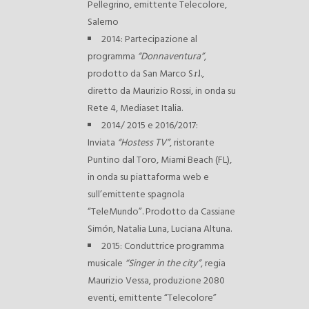
Pellegrino, emittente Telecolore,
Salerno
2014: Partecipazione al
programma
“Donnaventura”
,
prodotto da San Marco S.r.l.,
diretto da Maurizio Rossi, in onda su
Rete 4, Mediaset Italia.
2014/ 2015 e 2016/2017:
Inviata
“Hostess TV”
, ristorante
Puntino dal Toro, Miami Beach (FL),
in onda su piattaforma web e
sull’emittente spagnola
“TeleMundo”. Prodotto da Cassiane
Simón, Natalia Luna, Luciana Altuna.
2015: Conduttrice programma
musicale
“Singer in the city”
, regia
Maurizio Vessa, produzione 2080
eventi, emittente “Telecolore”